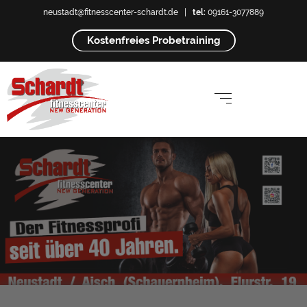
neustadt@fitnesscenter-schardt.de
|
tel:
09161-3077889
Kostenfreies Probetraining