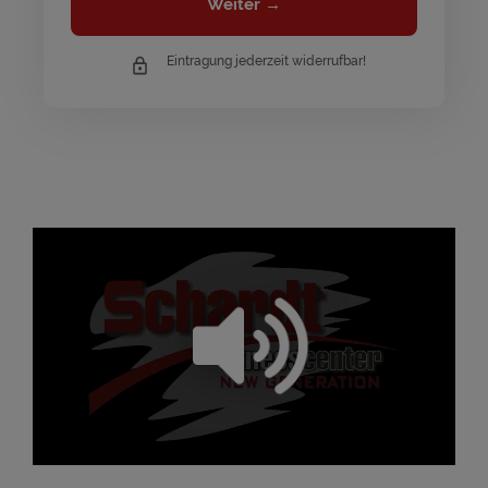
Weiter →
Eintragung jederzeit widerrufbar!
/
Loaded
:
Unmute
Playback
21.39%
Rate