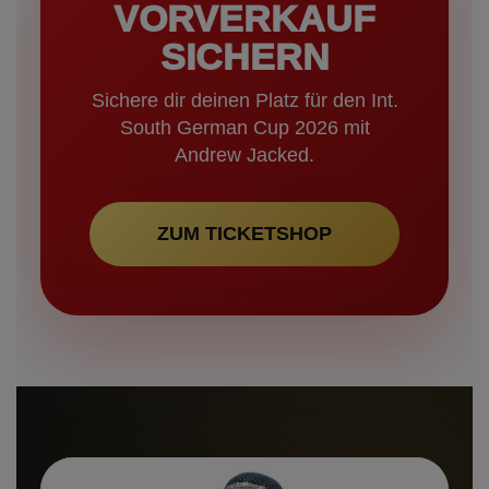
VORVERKAUF
SICHERN
Sichere dir deinen Platz für den Int.
South German Cup 2026 mit
Andrew Jacked.
ZUM TICKETSHOP